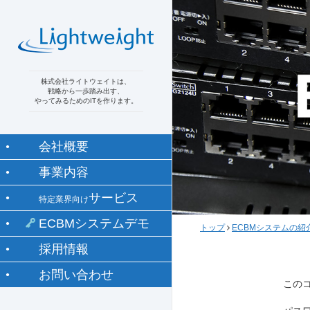
株式会社ライトウェイトは、
戦略から一歩踏み出す、
やってみるためのITを作ります。
会社概要
事業内容
サービス
特定業界向け
ECBMシステムデモ
トップ
ECBMシステムの紹
採用情報
お問い合わせ
この